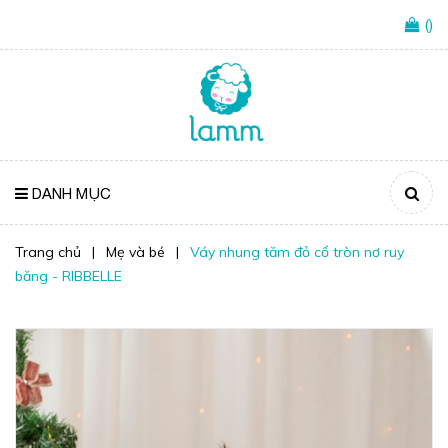
(
)
DANH MỤC
Trang chủ
|
Mẹ và bé
|
Váy nhung tăm đỏ cổ tròn nơ ruy
băng - RIBBELLE