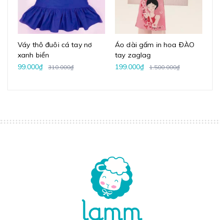
Váy thô đuôi cá tay nơ
Áo dài gấm in hoa ĐÀO
Va
xanh biển
tay zaglag
ho
99.000₫
199.000₫
1.
310.000₫
1.500.000₫