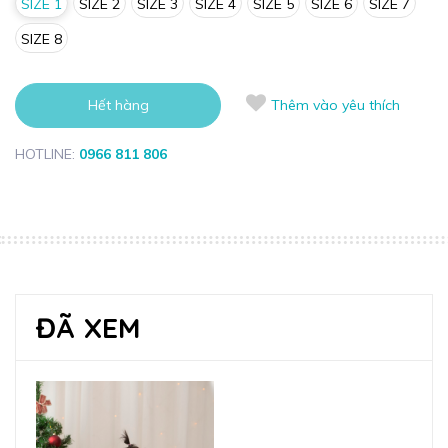
SIZE 1
SIZE 2
SIZE 3
SIZE 4
SIZE 5
SIZE 6
SIZE 7
SIZE 8
Hết hàng
Thêm vào yêu thích
HOTLINE:
0966 811 806
ĐÃ XEM