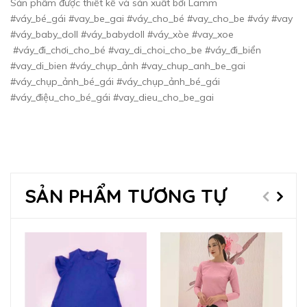
Sản phẩm được thiết kế và sản xuất bởi Lamm
#váy_bé_gái #vay_be_gai #váy_cho_bé #vay_cho_be #váy #vay
#váy_baby_doll #váy_babydoll #váy_xòe #vay_xoe
#váy_đi_chơi_cho_bé #vay_di_choi_cho_be #váy_đi_biển
#vay_di_bien #váy_chụp_ảnh #vay_chup_anh_be_gai
#váy_chụp_ảnh_bé_gái #váy_chụp_ảnh_bé_gái
#váy_điệu_cho_bé_gái #vay_dieu_cho_be_gai
SẢN PHẨM TƯƠNG TỰ