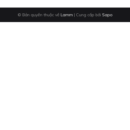
© Bản quyền thuộc về
Lamm
|
Cung cấp bởi
Sapo