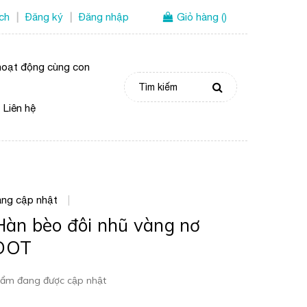
ích
Đăng ký
Đăng nhập
Giỏ hàng
(
)
|
|
oạt động cùng con
Liên hệ
ng cập nhật
|
Hàn bèo đôi nhũ vàng nơ
DOT
ẩm đang được cập nhật