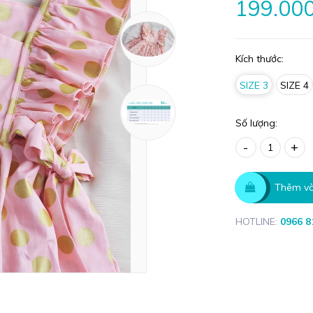
199.00
Kích thước:
SIZE 3
SIZE 4
Số lượng:
-
+
Thêm và
HOTLINE:
0966 8