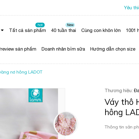
Yêu th
hot
New
Tất cả sản phẩm
40 tuần thai
Cùng con khôn lớn
1001 h
review sản phẩm
Doanh nhân bỉm sữa
Hướng dẫn chọn size
̃ vàng nơ hông LADOT
Thương hiệu:
Đa
Váy thô 
hông LA
Thông tin sản ph