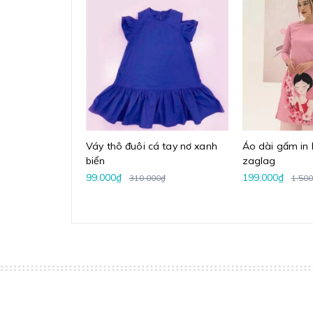
Váy thô đuôi cá tay nơ xanh
Áo dài gấm i
biển
zaglag
99.000₫
199.000₫
310.000₫
1.500