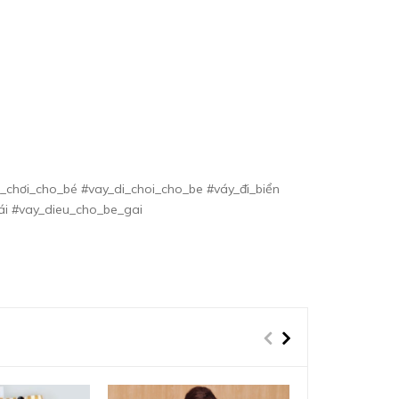
_chơi_cho_bé #vay_di_choi_cho_be #váy_đi_biển
i #vay_dieu_cho_be_gai