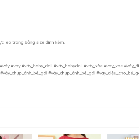
ực, eo trong bảng size đính kèm.
váy #vay #váy_baby_doll #váy_babydoll #váy_xòe #vay_xoe #váy_đi
 #váy_chụp_ảnh_bé_gái #váy_chụp_ảnh_bé_gái #váy_điệu_cho_bé_gá