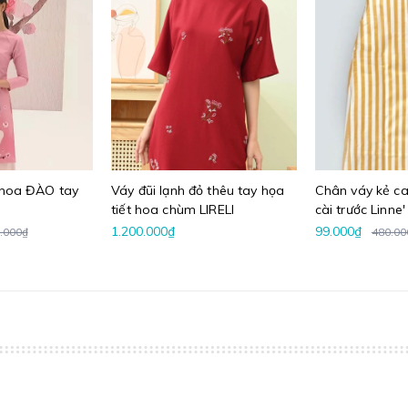
n hoa ĐÀO tay
Váy đũi lạnh đỏ thêu tay họa
Chân váy kẻ ca
tiết hoa chùm LIRELI
cài trước Linne'
1.200.000₫
99.000₫
.000₫
480.00