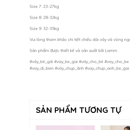
Size 7: 23-27kg
Size 8: 28-32kg
Size 9: 32-35kg
Vui lòng tham khảo chi tiết chiều dài váy và vòng ng
Sản phẩm được thiết kế và sản xuất bởi Lamm
#váy_bé_gái #vay_be_gai #váy_cho_bé #vay_cho_be #
#vay_di_bien #váy_chụp_ảnh #vay_chup_anh_be_gai
SẢN PHẨM TƯƠNG TỰ