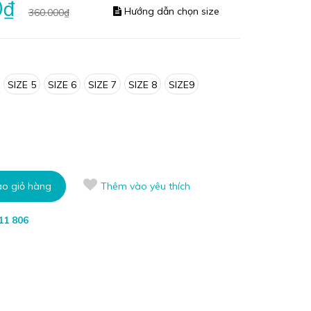
0₫
Hướng dẫn chọn size
360.000₫
SIZE 5
SIZE 6
SIZE 7
SIZE 8
SIZE9
o giỏ hàng
Thêm vào yêu thích
11 806