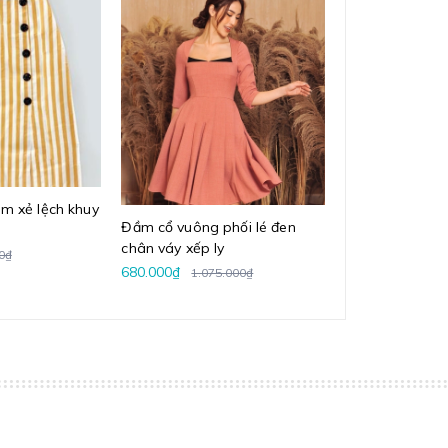
m xẻ lệch khuy
Đầm cổ vuông phối lé đen
Đầm cam đất c
chân váy xếp ly
phối bèo rủ
0₫
680.000₫
680.000₫
1.075.000₫
850.0