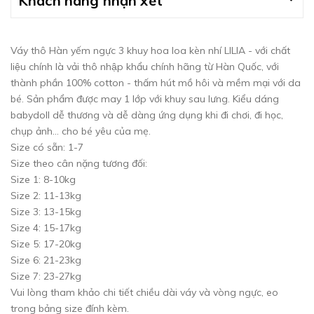
Khách hàng nhận xét
Váy thô Hàn yếm ngực 3 khuy hoa loa kèn nhí LILIA - với chất
liệu chính là vải thô nhập khẩu chính hãng từ Hàn Quốc, với
thành phần 100% cotton - thấm hút mồ hôi và mềm mại với da
bé. Sản phẩm được may 1 lớp với khuy sau lưng. Kiểu dáng
babydoll dễ thương và dễ dàng ứng dụng khi đi chơi, đi học,
chụp ảnh... cho bé yêu của mẹ.
Size có sẵn: 1-7
Size theo cân nặng tương đối:
Size 1: 8-10kg
Size 2: 11-13kg
Size 3: 13-15kg
Size 4: 15-17kg
Size 5: 17-20kg
Size 6: 21-23kg
Size 7: 23-27kg
Vui lòng tham khảo chi tiết chiều dài váy và vòng ngực, eo
trong bảng size đính kèm.