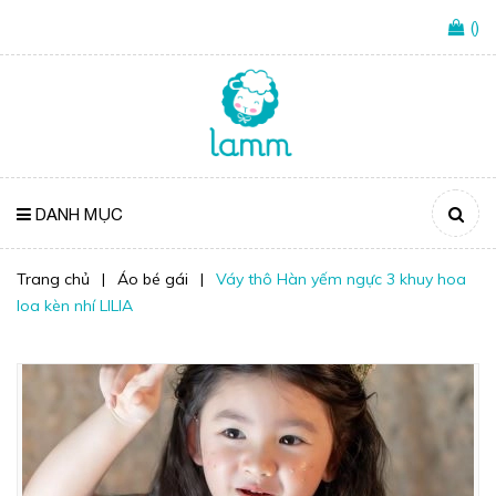
(
)
DANH MỤC
Trang chủ
|
Áo bé gái
|
Váy thô Hàn yếm ngực 3 khuy hoa
loa kèn nhí LILIA