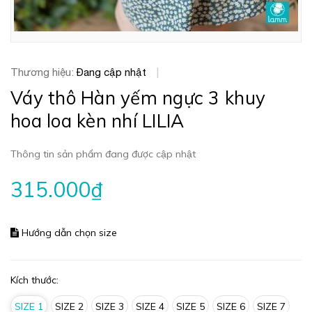
Thương hiệu:
Đang cập nhật
|
Váy thô Hàn yếm ngực 3 khuy
hoa loa kèn nhí LILIA
Thông tin sản phẩm đang được cập nhật
315.000₫
Hướng dẫn chọn size
Kích thước:
SIZE 1
SIZE 2
SIZE 3
SIZE 4
SIZE 5
SIZE 6
SIZE 7