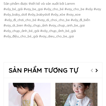
Sản phẩm được thiết kế và sản xuất bởi Lamm
#váy_bé_gái #vay_be_gai #váy_cho_bé #vay_cho_be #váy #vay
#váy_baby_doll #váy_babydoll #váy_xòe #vay_xoe
#váy_đi_chơi_cho_bé #vay_di_choi_cho_be #váy_đi_biển
#vay_di_bien #váy_chụp_ảnh #vay_chup_anh_be_gai
#váy_chụp_ảnh_bé_gái #váy_chụp_ảnh_bé_gái
#váy_điệu_cho_bé_gái #vay_dieu_cho_be_gai
SẢN PHẨM TƯƠNG TỰ