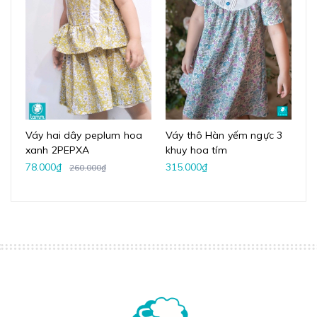
Váy hai dây peplum hoa
Váy thô Hàn yếm ngực 3
Áo
xanh 2PEPXA
khuy hoa tím
78.000₫
315.000₫
66
260.000₫