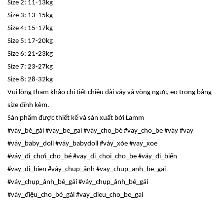
Size 2: 11-13kg
Size 3: 13-15kg
Size 4: 15-17kg
Size 5: 17-20kg
Size 6: 21-23kg
Size 7: 23-27kg
Size 8: 28-32kg
Vui lòng tham khảo chi tiết chiều dài váy và vòng ngực, eo trong bảng
size đính kèm.
Sản phẩm được thiết kế và sản xuất bởi Lamm
#váy_bé_gái #vay_be_gai #váy_cho_bé #vay_cho_be #váy #vay
#váy_baby_doll #váy_babydoll #váy_xòe #vay_xoe
#váy_đi_chơi_cho_bé #vay_di_choi_cho_be #váy_đi_biển
#vay_di_bien #váy_chụp_ảnh #vay_chup_anh_be_gai
#váy_chụp_ảnh_bé_gái #váy_chụp_ảnh_bé_gái
#váy_điệu_cho_bé_gái #vay_dieu_cho_be_gai