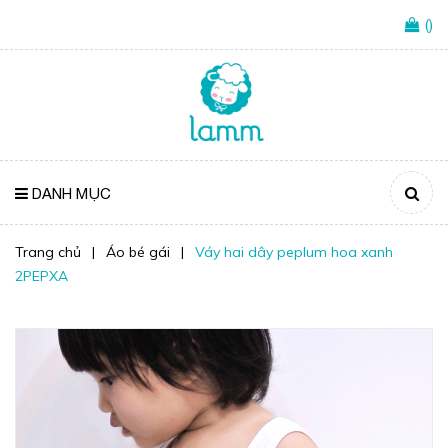
(
)
DANH MỤC
Trang chủ
|
Áo bé gái
|
Váy hai dây peplum hoa xanh
2PEPXA