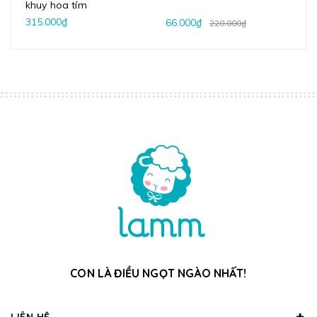
khuy hoa tím
315.000₫
66.000₫
220.000₫
CON LÀ ĐIỀU NGỌT NGÀO NHẤT!
LIÊN HỆ