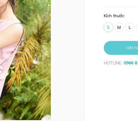
Kích thước:
S
M
L
Hết h
HOTLINE:
0966 8