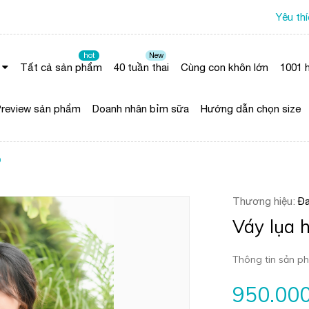
Yêu th
hot
New
Tất cả sản phẩm
40 tuần thai
Cùng con khôn lớn
1001 h
review sản phẩm
Doanh nhân bỉm sữa
Hướng dẫn chọn size
O
Thương hiệu:
Đa
Váy lụa
Thông tin sản ph
950.00