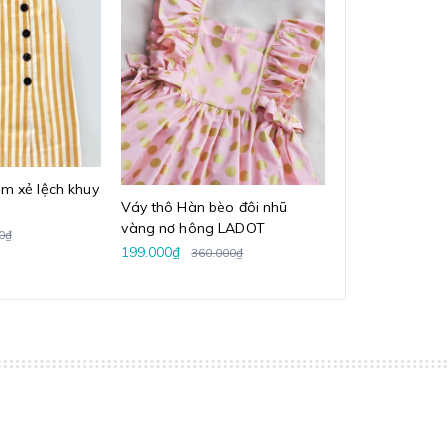
m xẻ lệch khuy
Váy thô Hàn bèo đôi nhũ
Đầm cổ vuông p
vàng nơ hông LADOT
chân váy xếp l
0₫
199.000₫
680.000₫
360.000₫
1.075