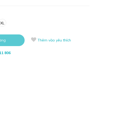
XL
àng
Thêm vào yêu thích
11 806