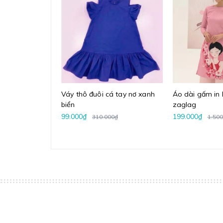
Váy thô đuôi cá tay nơ xanh
Áo dài gấm i
biển
zaglag
99.000₫
199.000₫
310.000₫
1.500