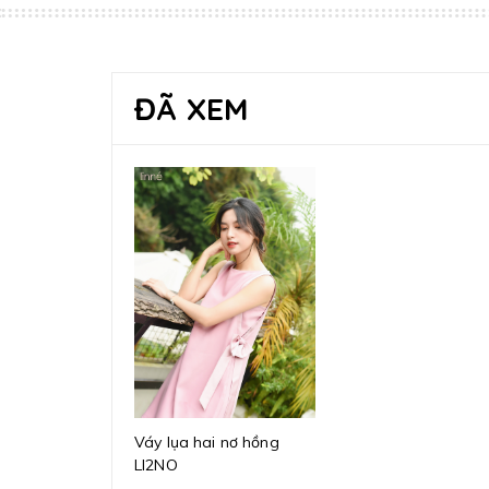
ĐÃ XEM
Váy lụa hai nơ hồng
LI2NO