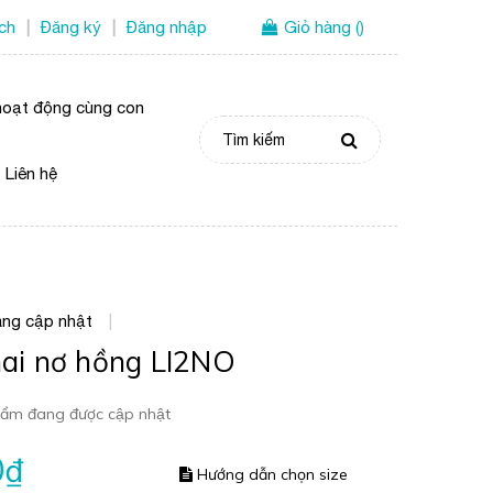
ích
Đăng ký
Đăng nhập
Giỏ hàng
(
)
|
|
oạt động cùng con
Liên hệ
ng cập nhật
|
 hai nơ hồng LI2NO
ẩm đang được cập nhật
0₫
Hướng dẫn chọn size