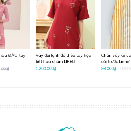
n hoa ĐÀO tay
Váy đũi lạnh đỏ thêu tay họa
Chân váy kẻ ca
tiết hoa chùm LIRELI
cài trước Linne'
1.200.000₫
99.000₫
.000₫
480.00