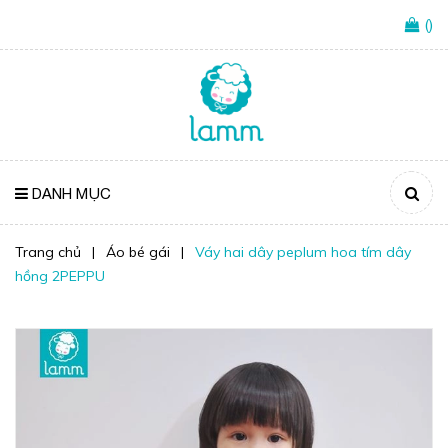
(
)
DANH MỤC
Trang chủ
|
Áo bé gái
|
Váy hai dây peplum hoa tím dây
hồng 2PEPPU