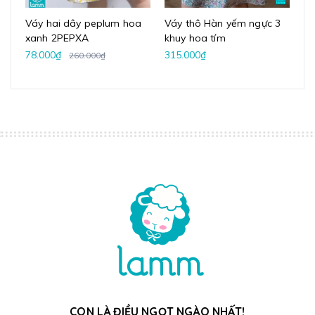
Váy hai dây peplum hoa
Váy thô Hàn yếm ngực 3
Áo
xanh 2PEPXA
khuy hoa tím
78.000₫
315.000₫
66
260.000₫
CON LÀ ĐIỀU NGỌT NGÀO NHẤT!