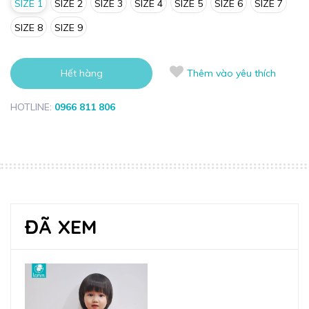
SIZE 1
SIZE 2
SIZE 3
SIZE 4
SIZE 5
SIZE 6
SIZE 7
SIZE 8
SIZE 9
Hết hàng
Thêm vào yêu thích
HOTLINE:
0966 811 806
ĐÃ XEM