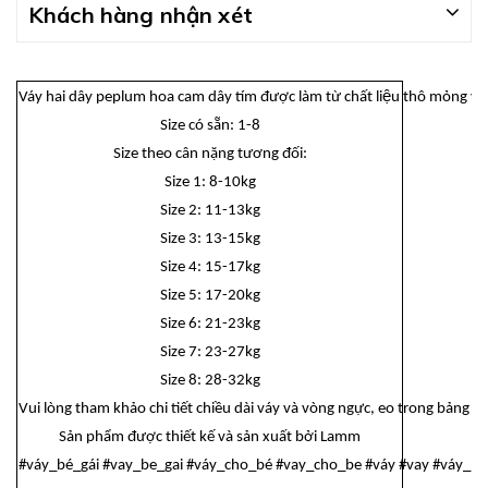
Khách hàng nhận xét
Váy hai dây peplum hoa cam dây tím được làm từ chất liệu thô mỏng và mê
Size có sẵn: 1-8
Size theo cân nặng tương đối:
Size 1: 8-10kg
Size 2: 11-13kg
Size 3: 13-15kg
Size 4: 15-17kg
Size 5: 17-20kg
Size 6: 21-23kg
Size 7: 23-27kg
Size 8: 28-32kg
Vui lòng tham khảo chi tiết chiều dài váy và vòng ngực, eo trong bảng si
Sản phẩm được thiết kế và sản xuất bởi Lamm
#váy_bé_gái #vay_be_gai #váy_cho_bé #vay_cho_be #váy #vay #váy_b