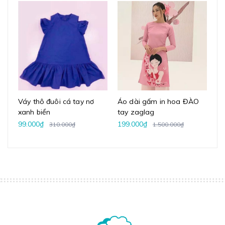
Váy thô đuôi cá tay nơ
Áo dài gấm in hoa ĐÀO
Va
xanh biển
tay zaglag
ho
99.000₫
199.000₫
1.
310.000₫
1.500.000₫