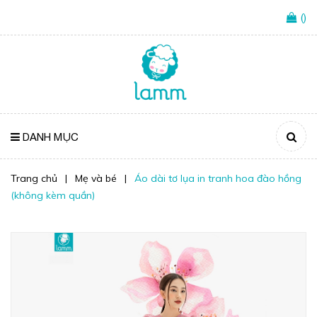
(
)
DANH MỤC
Trang chủ
|
Mẹ và bé
|
Áo dài tơ lụa in tranh hoa đào hồng
(không kèm quần)