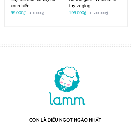
xanh biển
tay zaglag
ho
99.000₫
199.000₫
1.
310.000₫
1.500.000₫
CON LÀ ĐIỀU NGỌT NGÀO NHẤT!