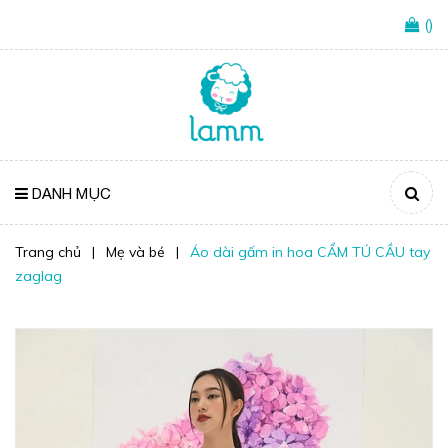
(
)
DANH MỤC
Trang chủ
|
Mẹ và bé
|
Áo dài gấm in hoa CẨM TÚ CẦU tay
zaglag