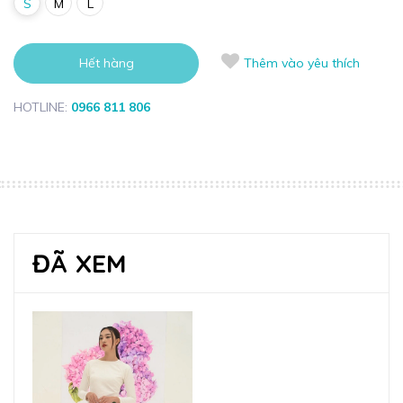
S
M
L
Hết hàng
Thêm vào yêu thích
HOTLINE:
0966 811 806
ĐÃ XEM