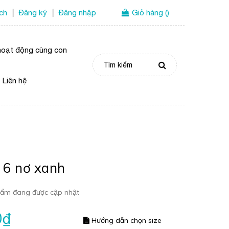
ích
Đăng ký
Đăng nhập
Giỏ hàng
(
)
|
|
oạt động cùng con
Liên hệ
 6 nơ xanh
ẩm đang được cập nhật
0₫
Hướng dẫn chọn size