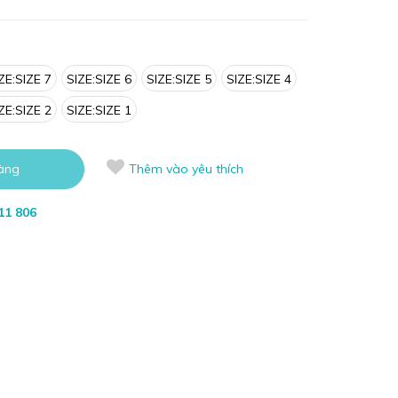
ZE:SIZE 7
SIZE:SIZE 6
SIZE:SIZE 5
SIZE:SIZE 4
ZE:SIZE 2
SIZE:SIZE 1
àng
Thêm vào yêu thích
11 806