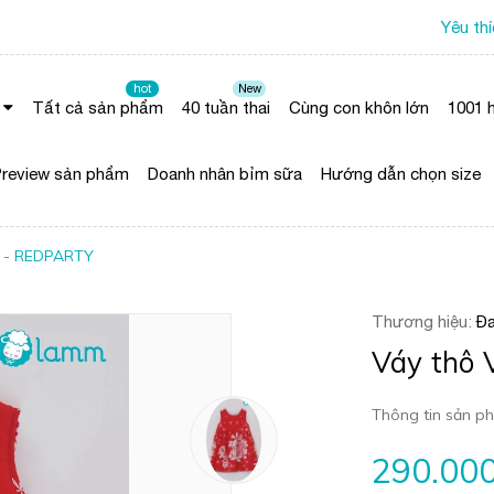
Yêu th
hot
New
Tất cả sản phẩm
40 tuần thai
Cùng con khôn lớn
1001 h
review sản phẩm
Doanh nhân bỉm sữa
Hướng dẫn chọn size
ơ - REDPARTY
Thương hiệu:
Đa
Váy thô 
Thông tin sản ph
290.00