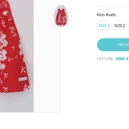
Kích thước:
SIZE1
SIZE2
Hết h
HOTLINE:
0966 8