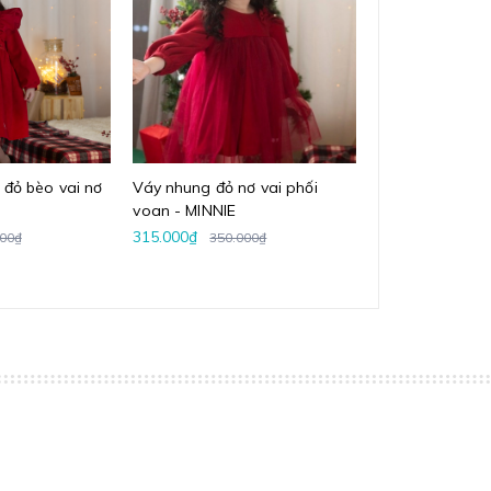
đỏ bèo vai nơ
Váy nhung đỏ nơ vai phối
Váy nhung the 
voan - MINNIE
315.000₫
324.000₫
000₫
350.000₫
360.0