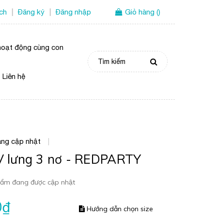
ích
Đăng ký
Đăng nhập
Giỏ hàng
(
)
|
|
oạt động cùng con
Liên hệ
ng cập nhật
|
V lưng 3 nơ - REDPARTY
ẩm đang được cập nhật
0₫
Hướng dẫn chọn size