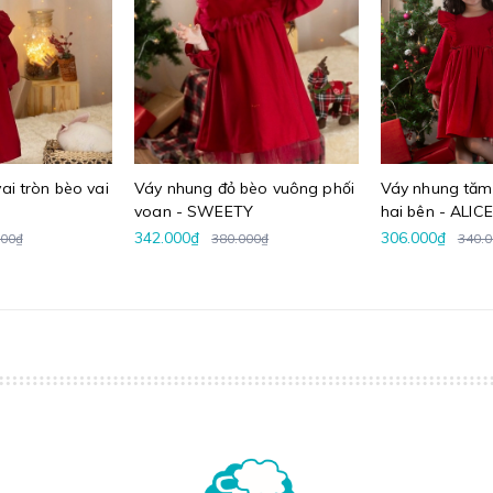
ai tròn bèo vai
Váy nhung đỏ bèo vuông phối
Váy nhung tăm 
voan - SWEETY
hai bên - ALICE
342.000₫
306.000₫
000₫
380.000₫
340.