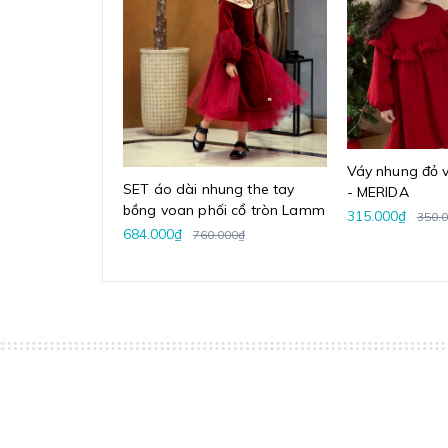
Váy nhung đỏ v
SET áo dài nhung the tay
- MERIDA
bồng voan phối cổ tròn Lamm
315.000₫
350.
684.000₫
760.000₫