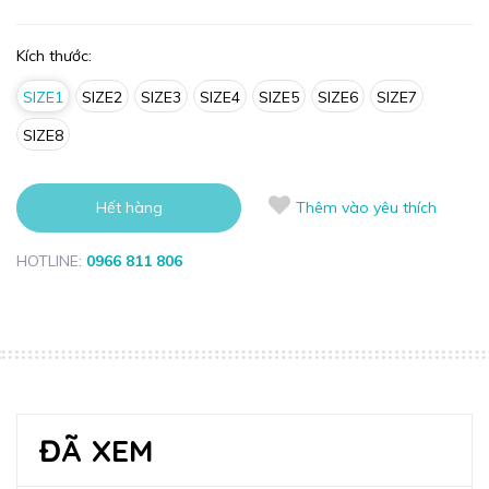
Kích thước:
SIZE1
SIZE2
SIZE3
SIZE4
SIZE5
SIZE6
SIZE7
SIZE8
Hết hàng
Thêm vào yêu thích
HOTLINE:
0966 811 806
ĐÃ XEM