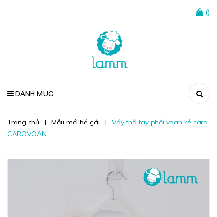
(
)
DANH MỤC
Trang chủ
|
Mẫu mới bé gái
|
Váy thô tay phối voan kẻ caro
CAROVOAN