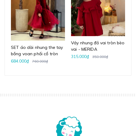
Váy nhung đỏ vai tròn bèo
Vá
SET áo dài nhung the tay
vai - MERIDA
ph
bồng voan phối cổ tròn
315.000₫
34
350.000₫
Lamm
684.000₫
760.000₫