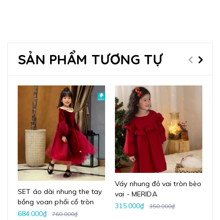
SẢN PHẨM TƯƠNG TỰ
Váy nhung đỏ vai tròn bèo
Vá
SET áo dài nhung the tay
vai - MERIDA
ph
bồng voan phối cổ tròn
315.000₫
34
350.000₫
Lamm
684.000₫
760.000₫