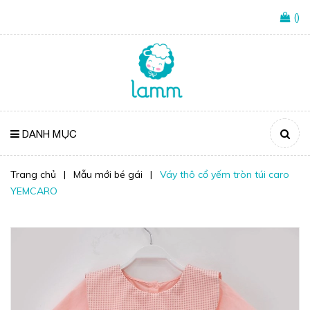
(
)
DANH MỤC
Trang chủ
|
Mẫu mới bé gái
|
Váy thô cổ yếm tròn túi caro
YEMCARO