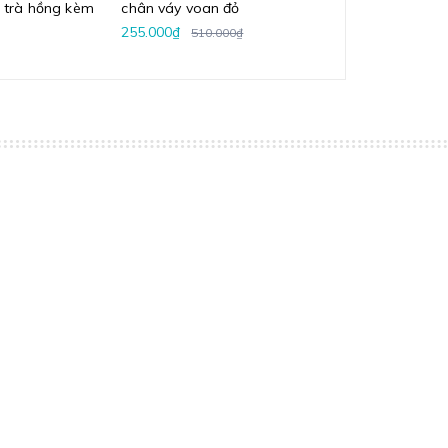
a trà hồng kèm
chân váy voan đỏ
kèm chân váy 
255.000₫
510.000₫
510.000₫