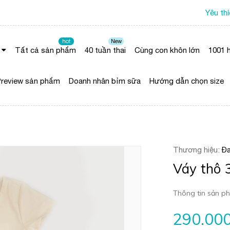
Yêu th
hot
New
Tất cả sản phẩm
40 tuần thai
Cùng con khôn lớn
1001 h
review sản phẩm
Doanh nhân bỉm sữa
Hướng dẫn chọn size
Thương hiệu:
Đa
Váy thô 
Thông tin sản ph
290.00