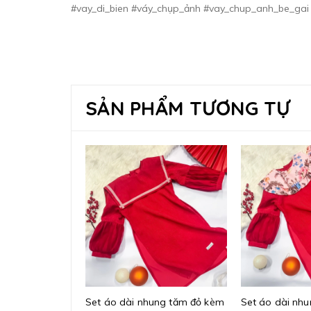
#vay_di_bien #váy_chụp_ảnh #vay_chup_anh_be_gai
SẢN PHẨM TƯƠNG TỰ
Set áo dài nhung tăm đỏ kèm
Set áo dài nhu