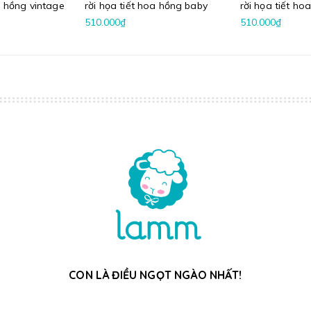
a hồng vintage
rời họa tiết hoa hồng baby
rời họa tiết ho
voan
kèm chân váy voan
chân váy voan
510.000₫
510.000₫
CON LÀ ĐIỀU NGỌT NGÀO NHẤT!