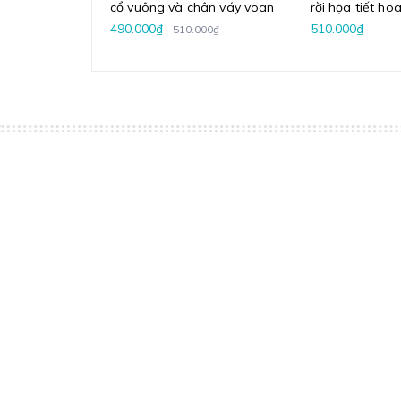
cổ vuông và chân váy voan
rời họa tiết ho
kèm chân váy 
490.000₫
510.000₫
510.000₫