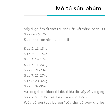
Mô tả sản phẩm
Váy được làm từ chất liệu thô Hàn với thành phần
Size có sẵn: 2-9
Size theo cân nặng tương đối:
Size 2: 11-13kg
Size 3: 13-15kg
Size 4: 15-17kg
Size 5: 17-20kg
Size 6: 21-23kg
Size 7: 23-27kg
Size 8: 28-32kg
Size 9: 32-35kg
Vui lòng tham khảo chi tiết chiều dài váy và vòng ng
Sản phẩm được thiết kế và sản xuất bởi Lamm
#váy_bé_gái #vay_be_gai #váy_cho_bé #vay_cho_be 