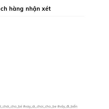
ch hàng nhận xét
_chơi_cho_bé #vay_di_choi_cho_be #váy_đi_biển