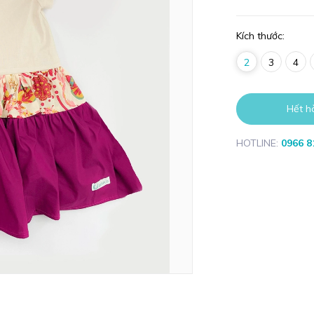
Kích thước:
2
3
4
Hết h
HOTLINE:
0966 8