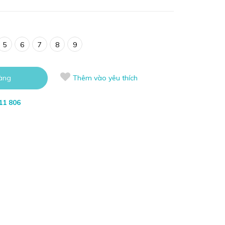
5
6
7
8
9
àng
Thêm vào yêu thích
11 806