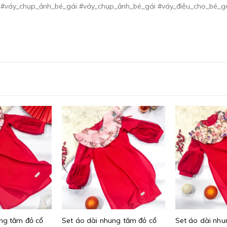
 #váy_chụp_ảnh_bé_gái #váy_chụp_ảnh_bé_gái #váy_điệu_cho_bé_g
ng tăm đỏ cổ
Set áo dài nhung tăm đỏ cổ
Set áo dài nhu