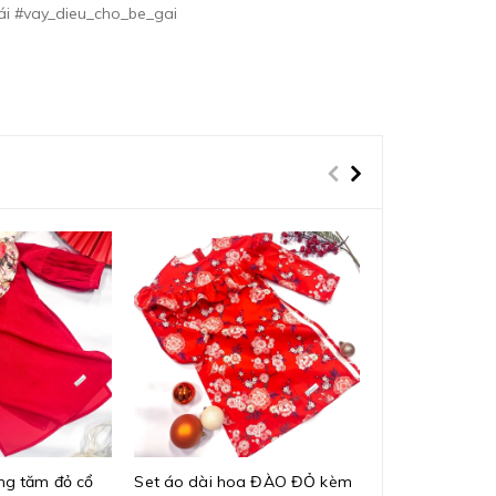
ái #vay_dieu_cho_be_gai
ng tăm đỏ cổ
Set áo dài hoa ĐÀO ĐỎ kèm
Set áo dài ho