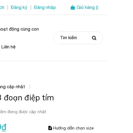
ích
Đăng ký
Đăng nhập
Giỏ hàng
(
)
|
|
oạt động cùng con
Liên hệ
ng cập nhật
|
3 đoạn điệp tím
ẩm đang được cập nhật
0₫
Hướng dẫn chọn size