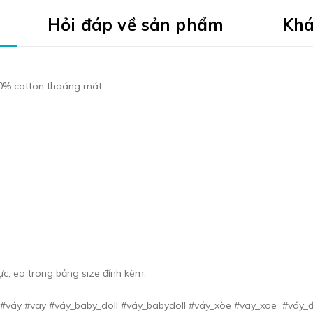
Hỏi đáp về sản phẩm
Khá
 100% cotton thoáng mát.
ực, eo trong bảng size đính kèm.
#váy #vay #váy_baby_doll #váy_babydoll #váy_xòe #vay_xoe #váy_đi