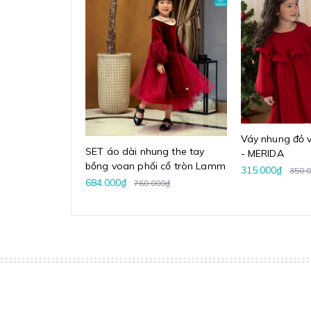
Váy nhung đỏ v
SET áo dài nhung the tay
- MERIDA
bồng voan phối cổ tròn Lamm
315.000₫
350.
684.000₫
760.000₫