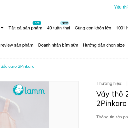
Yêu th
hot
New
Tất cả sản phẩm
40 tuần thai
Cùng con khôn lớn
1001 h
review sản phẩm
Doanh nhân bỉm sữa
Hướng dẫn chọn size
rước caro 2Pinkaro
Thương hiệu:
|
Váy thô 
2Pinkaro
Thông tin sản ph