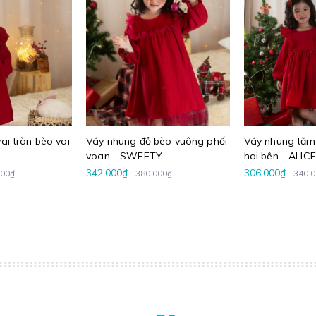
ai tròn bèo vai
Váy nhung đỏ bèo vuông phối
Váy nhung tăm 
voan - SWEETY
hai bên - ALICE
342.000₫
306.000₫
000₫
380.000₫
340.