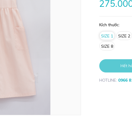
275.00
Kích thước:
SIZE 1
SIZE 2
SIZE 8
Hết h
HOTLINE:
0966 8