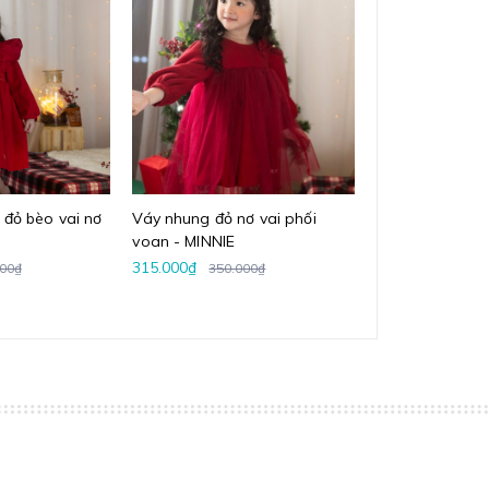
đỏ bèo vai nơ
Váy nhung đỏ nơ vai phối
Váy nhung the 
voan - MINNIE
315.000₫
324.000₫
000₫
350.000₫
360.0