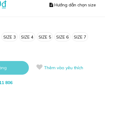
0₫
Hướng dẫn chọn size
SIZE 3
SIZE 4
SIZE 5
SIZE 6
SIZE 7
àng
Thêm vào yêu thích
11 806