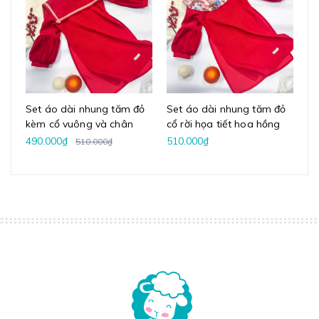
Set áo dài nhung tăm đỏ
Set áo dài nhung tăm đỏ
Se
kèm cổ vuông và chân
cổ rời họa tiết hoa hồng
cổ
váy voan
vintage kèm chân váy
ba
490.000₫
510.000₫
51
510.000₫
voan