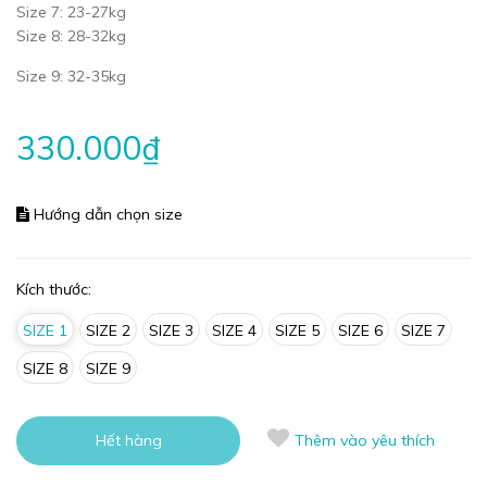
Size 7: 23-27kg
Size 8: 28-32kg
Size 9: 32-35kg
330.000₫
Hướng dẫn chọn size
Kích thước:
SIZE 1
SIZE 2
SIZE 3
SIZE 4
SIZE 5
SIZE 6
SIZE 7
SIZE 8
SIZE 9
Hết hàng
Thêm vào yêu thích