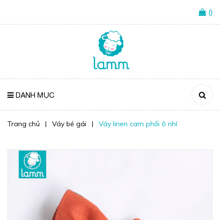
(
)
DANH MỤC
Trang chủ
|
Váy bé gái
|
Váy linen cam phối ô nhí