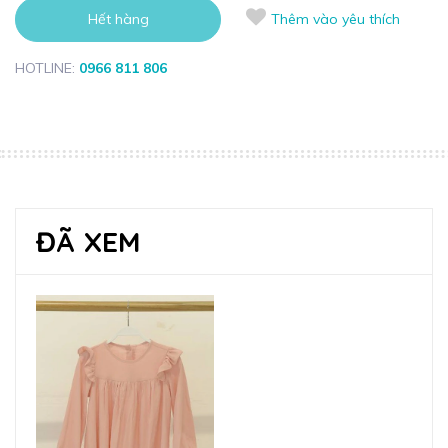
Hết hàng
Thêm vào yêu thích
HOTLINE:
0966 811 806
ĐÃ XEM