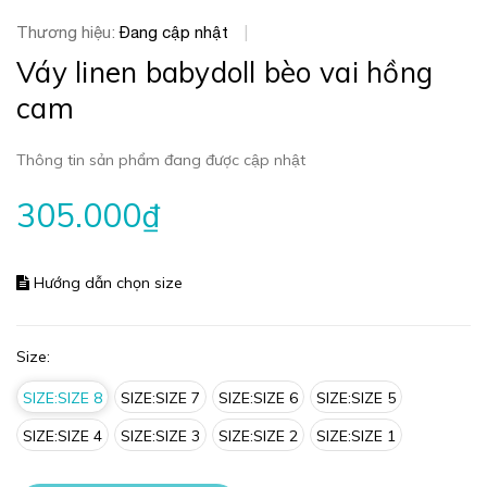
Thương hiệu:
Đang cập nhật
|
Váy linen babydoll bèo vai hồng
cam
Thông tin sản phẩm đang được cập nhật
305.000₫
Hướng dẫn chọn size
Size:
SIZE:SIZE 8
SIZE:SIZE 7
SIZE:SIZE 6
SIZE:SIZE 5
SIZE:SIZE 4
SIZE:SIZE 3
SIZE:SIZE 2
SIZE:SIZE 1