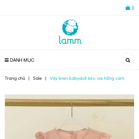
(
)
DANH MỤC
Trang chủ
|
Sale
|
Váy linen babydoll bèo vai hồng cam