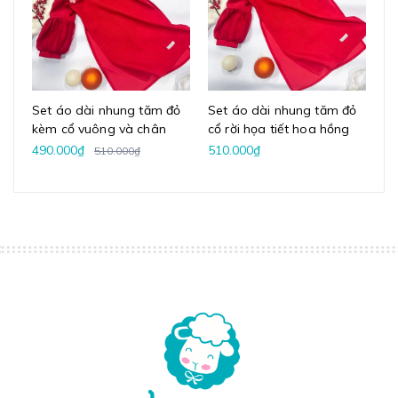
Set áo dài nhung tăm đỏ
Set áo dài nhung tăm đỏ
Se
kèm cổ vuông và chân
cổ rời họa tiết hoa hồng
cổ
váy voan
vintage kèm chân váy
ba
490.000₫
510.000₫
51
510.000₫
voan