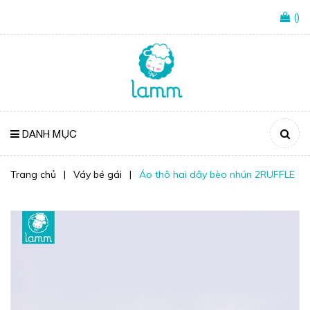
(
)
DANH MỤC
Trang chủ
|
Váy bé gái
|
Áo thô hai dây bèo nhún 2RUFFLE