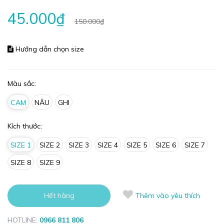
45.000₫
150.000₫
Hướng dẫn chọn size
Màu sắc:
CAM
NÂU
GHI
Kích thước:
SIZE 1
SIZE 2
SIZE 3
SIZE 4
SIZE 5
SIZE 6
SIZE 7
SIZE 8
SIZE 9
Hết hàng
Thêm vào yêu thích
HOTLINE:
0966 811 806