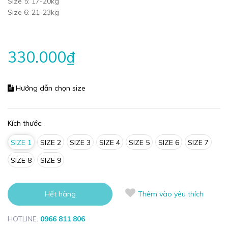
Size 5: 17-20kg
Size 6: 21-23kg
330.000₫
Hướng dẫn chọn size
Kích thước:
SIZE 1
SIZE 2
SIZE 3
SIZE 4
SIZE 5
SIZE 6
SIZE 7
SIZE 8
SIZE 9
Hết hàng
Thêm vào yêu thích
HOTLINE:
0966 811 806