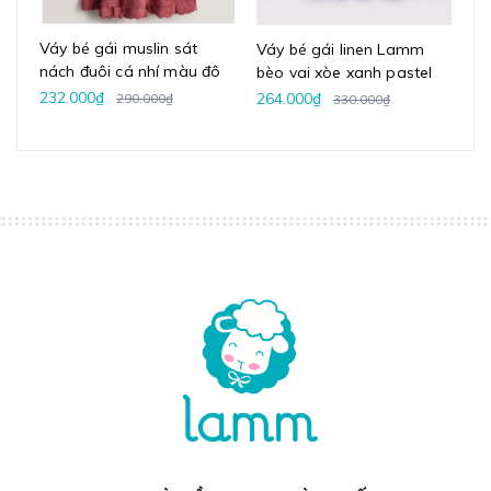
Váy bé gái muslin sát
Váy bé gái linen Lamm
Vá
nách đuôi cá nhí màu đô
bèo vai xòe xanh pastel
ng
vintage
232.000₫
264.000₫
23
290.000₫
330.000₫