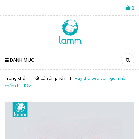
(
)
DANH MỤC
Trang chủ
|
Tất cả sản phẩm
|
Váy thô bèo vai ngôi nhà
chấm bi HOMIE