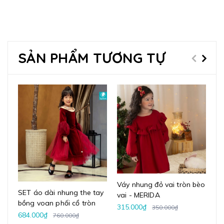
SẢN PHẨM TƯƠNG TỰ
Váy nhung đỏ vai tròn bèo
Vá
SET áo dài nhung the tay
vai - MERIDA
ph
bồng voan phối cổ tròn
315.000₫
34
350.000₫
Lamm
684.000₫
760.000₫