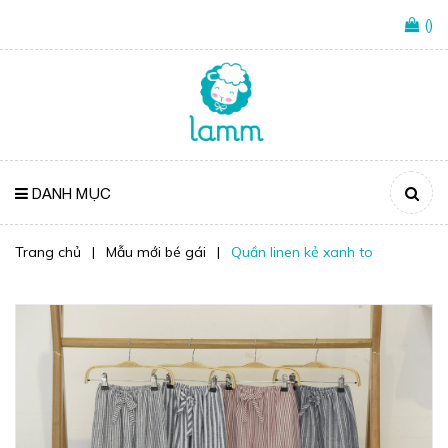
(
)
DANH MỤC
Trang chủ
|
Mẫu mới bé gái
|
Quần linen kẻ xanh to