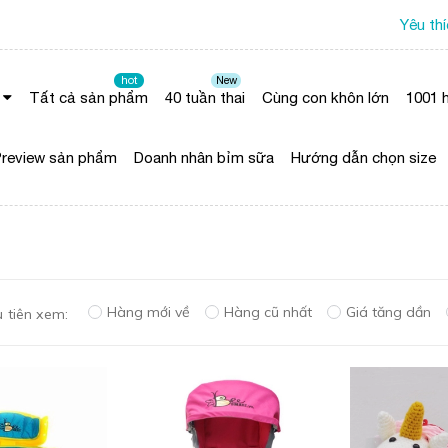
Yêu th
hot
New
Tất cả sản phẩm
40 tuần thai
Cùng con khôn lớn
1001 h
review sản phẩm
Doanh nhân bỉm sữa
Hướng dẫn chọn size
Hàng mới về
Hàng cũ nhất
Giá tăng dần
 tiên xem: