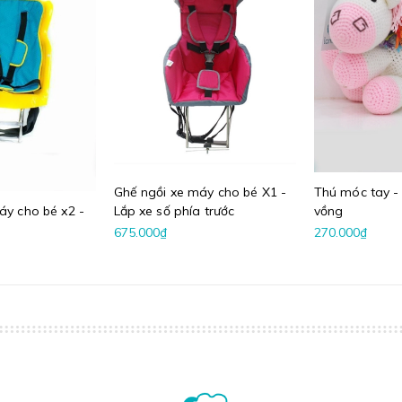
Ghế ngồi xe máy cho bé X1 -
Thú móc tay -
áy cho bé x2 -
Lắp xe số phía trước
vồng
675.000₫
270.000₫