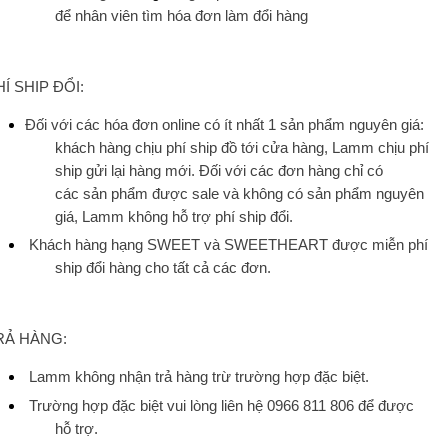
để
nhân
viên
tìm
hóa
đ
ơ
n
làm
đổi
hàng
Í SHIP ĐỔI:
Đối
với
các
hóa
đ
ơ
n online có ít nhất 1 sản phẩm nguyên giá:
k
hách
hàng
chịu
phí
ship
đồ
tới
cửa
hàng
,
Lamm
chịu
phí
ship
gửi
lại
hàng
mới. Đối với các đơn hàng chỉ có
các sản phẩm được sale và không có sản phẩm nguyên
giá, Lamm không hỗ trợ phí ship đổi.
Khách
h
à
ng
hạng
SWEET
và
SWEETHEART đ
ư
ợc
miễn
phí
ship
đổi
hàng
cho
tất
cả
các
đ
ơn.
RẢ HÀNG:
Lamm không nhận trả hàng trừ trường hợp đặc biệt.
Trường hợp đặc biệt vui lòng liên hệ 0966 811 806 để được
hỗ trợ.