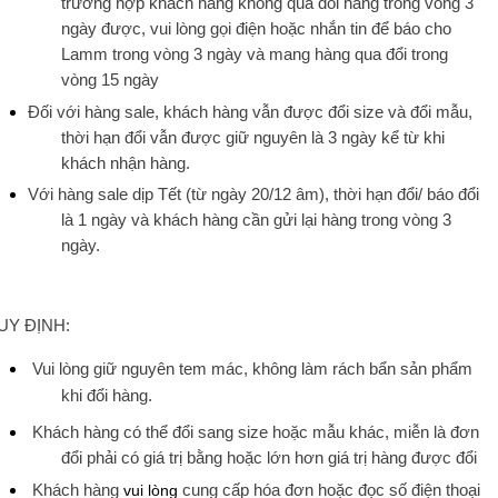
tr
ư
ờng
hợp
khách
hàng
không
qua
đổi
hàng
trong
vòng
3
ngày
đ
ư
ợc
,
vui
lòng
gọi
điện hoặc nhắn tin để
báo
cho
Lamm
trong
vòng
3
ngày
va
̀
mang
hàng
qua
đổi
trong
vòng
15
ngày
Đối
với
hàng
sale,
khách
hàng
vẫn
đ
ư
ợc
đổi
size
và
đổi
mẫu
,
thời
hạn
đổi
vẫn
đ
ư
ợc
giữ
nguyên
là
3
ngày
kể
từ
khi
khách
nhận
hàng
.
Với
hàng
sale
dịp
Tết
(
từ
ngày
20/12
âm
),
thời
hạn
đổi
/
báo
đổi
là
1
ngày
và
khách
hàng
cần
gửi
lại
hàng
trong vòng 3
ngày.
UY ĐỊNH:
Vui lòng giữ nguyên tem mác, không làm rách bẩn sản phẩm
khi đổi hàng.
Khách
hàng
có
thể
đổi
sang size
hoặc
mẫu
khác
,
miễn
là
đ
ơ
n
đổi
phải
có
giá
trị
bằng
hoặc
lớn h
ơ
n giá trị
hàng
đ
ư
ợc
đổi
Khách
hàng
vui lòng
cung
cấp
hóa
đ
ơ
n
hoặc
đọc
số
điện
thoại