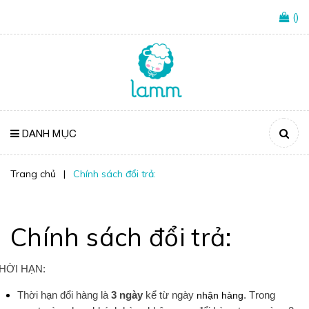
(
)
DANH MỤC
Trang chủ
|
Chính sách đổi trả:
Chính sách đổi trả:
ỜI HẠN:
Thời
hạn
đổi
hàng
là
3
ngày
kể
từ
ngày
nhận hàng
. T
rong