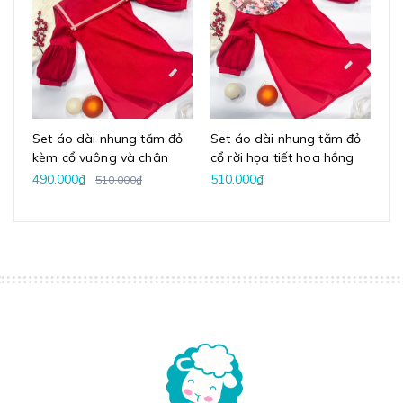
Set áo dài nhung tăm đỏ
Set áo dài nhung tăm đỏ
Se
kèm cổ vuông và chân
cổ rời họa tiết hoa hồng
cổ
váy voan
vintage kèm chân váy
ba
490.000₫
510.000₫
51
510.000₫
voan