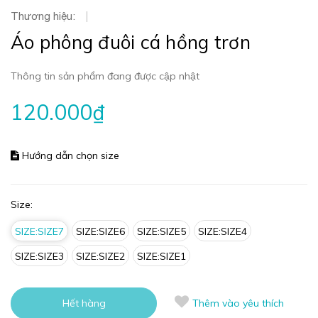
Thương hiệu:
|
Áo phông đuôi cá hồng trơn
Thông tin sản phẩm đang được cập nhật
120.000₫
Hướng dẫn chọn size
Size:
SIZE:SIZE7
SIZE:SIZE6
SIZE:SIZE5
SIZE:SIZE4
SIZE:SIZE3
SIZE:SIZE2
SIZE:SIZE1
Hết hàng
Thêm vào yêu thích