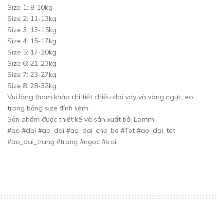
Size 1: 8-10kg
Size 2: 11-13kg
Size 3: 13-15kg
Size 4: 15-17kg
Size 5: 17-20kg
Size 6: 21-23kg
Size 7: 23-27kg
Size 8: 28-32kg
Vui lòng tham khảo chi tiết chiều dài váy và vòng ngực, eo
trong bảng size đính kèm.
Sản phẩm được thiết kế và sản xuất bởi Lamm
#ao #dai #ao_dai #ao_dai_cho_be #Tet #ao_dai_tet
#ao_dai_trang #trang #ngoc #trai