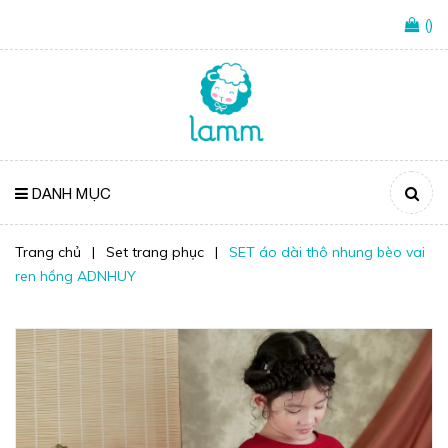
(
)
DANH MỤC
Trang chủ
|
Set trang phục
|
SET áo dài thô nhung bèo vai
ren hồng ADNHUY