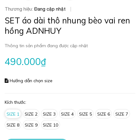
Thương hiệu:
Đang cập nhật
|
SET áo dài thô nhung bèo vai ren
hồng ADNHUY
Thông tin sản phẩm đang được cập nhật
490.000₫
Hướng dẫn chọn size
Kích thước:
SIZE 1
SIZE 2
SIZE 3
SIZE 4
SIZE 5
SIZE 6
SIZE 7
SIZE 8
SIZE 9
SIZE 10