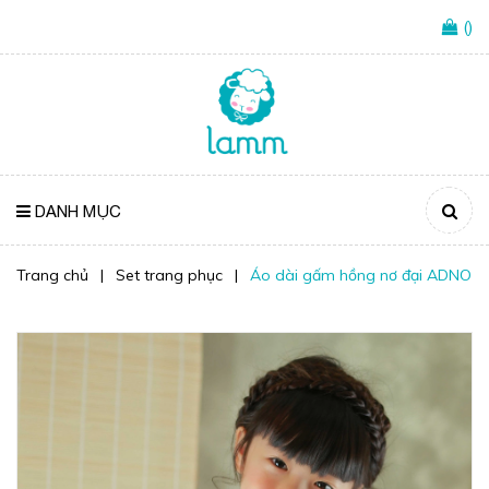
(
)
DANH MỤC
Trang chủ
|
Set trang phục
|
Áo dài gấm hồng nơ đại ADNO