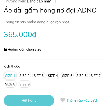
Thương hiệu:
Đang cập nhật
|
Áo dài gấm hồng nơ đại ADNO
Thông tin sản phẩm đang được cập nhật
365.000₫
Hướng dẫn chọn size
Kích thước:
SIZE 1
SIZE 2
SIZE 3
SIZE 4
SIZE 5
SIZE 6
SIZE 7
SIZE 8
SIZE 9
Hết hàng
Thêm vào yêu thích