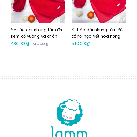
Set áo dài nhung tăm đỏ
Set áo dài nhung tăm đỏ
Se
kèm cổ vuông và chân
cổ rời họa tiết hoa hồng
cổ
váy voan
vintage kèm chân váy
ba
490.000₫
510.000₫
51
510.000₫
voan