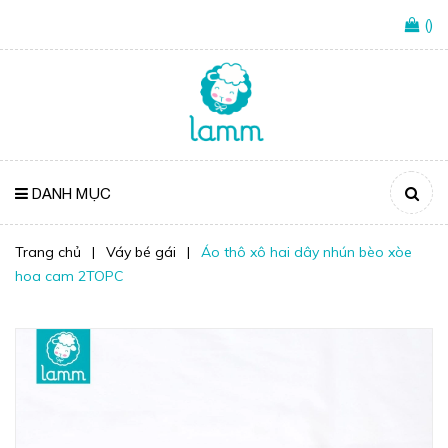
(
)
DANH MỤC
Trang chủ
|
Váy bé gái
|
Áo thô xô hai dây nhún bèo xòe
hoa cam 2TOPC