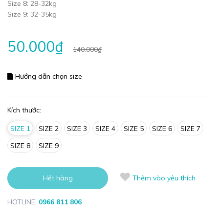
Size 8: 28-32kg
Size 9: 32-35kg
50.000₫
140.000₫
Hướng dẫn chọn size
Kích thước:
SIZE 1
SIZE 2
SIZE 3
SIZE 4
SIZE 5
SIZE 6
SIZE 7
SIZE 8
SIZE 9
Hết hàng
Thêm vào yêu thích
HOTLINE:
0966 811 806