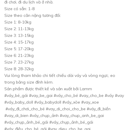
đi chơi, đi du lịch và ở nhà.
Size có sẵn: 1-8
Size theo cân nặng tương đối:
Size 1: 8-10kg
Size 2: 11-13kg
Size 3: 13-15kg
Size 4: 15-17kg
Size 5: 17-20kg
Size 6: 21-23kg
Size 7: 23-27kg
Size 8: 28-32kg
Vui lòng tham khảo chi tiết chiều dài váy và vòng ngực, eo
trong bảng size đính kèm.
Sản phẩm được thiết kế và sản xuất bởi Lamm
#váy_bé_gái #vay_be_gai #váy_cho_bé #vay_cho_be #váy #vay
#váy_baby_doll #váy_babydoll #váy_xòe #vay_xoe
#váy_đi_chơi_cho_bé #vay_di_choi_cho_be #váy_đi_biển
#vay_di_bien #váy_chụp_ảnh #vay_chup_anh_be_gai
#váy_chụp_ảnh_bé_gái #váy_chụp_ảnh_bé_gái
#váy_điệu_cho_bé_gái #vay_dieu_cho_be_gai